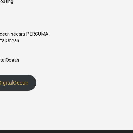
hosting
lOcean secara PERCUMA
italOcean
italOcean
DigitalOcean